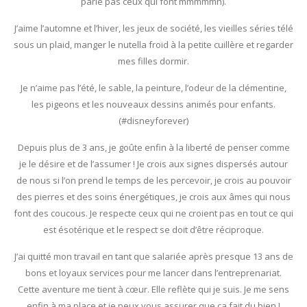
parle pas ceux qui font mmmmmh).
J’aime l’automne et l’hiver, les jeux de société, les vieilles séries télé
sous un plaid, manger le nutella froid à la petite cuillère et regarder
mes filles dormir.
Je n’aime pas l’été, le sable, la peinture, l’odeur de la clémentine,
les pigeons et les nouveaux dessins animés pour enfants.
(#disneyforever)
Depuis plus de 3 ans, je goûte enfin à la liberté de penser comme
je le désire et de l’assumer ! Je crois aux signes dispersés autour
de nous si l’on prend le temps de les percevoir, je crois au pouvoir
des pierres et des soins énergétiques, je crois aux âmes qui nous
font des coucous. Je respecte ceux qui ne croient pas en tout ce qui
est ésotérique et le respect se doit d’être réciproque.
J’ai quitté mon travail en tant que salariée après presque 13 ans de
bons et loyaux services pour me lancer dans l’entreprenariat.
Cette aventure me tient à cœur. Elle reflète qui je suis. Je me sens
enfin à ma place et je peux vous assurer que ça fait du bien !