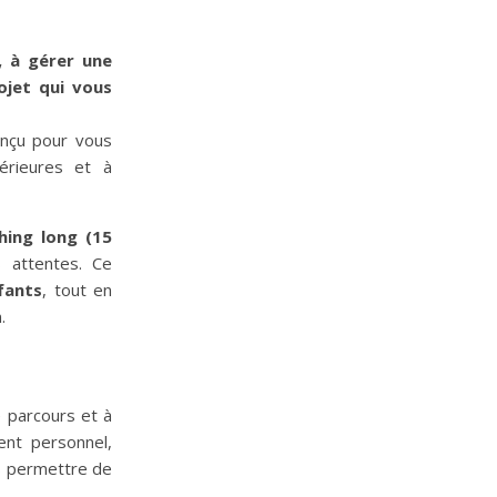
, à gérer une
ojet qui vous
onçu pour vous
érieures et à
hing long (15
 attentes. Ce
fants
, tout en
.
e parcours et à
ent personnel,
s permettre de