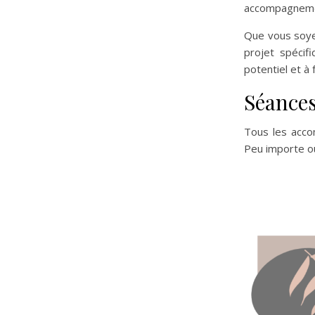
accompagneme
Que vous soye
projet spécif
potentiel et à 
Séances
Tous les acc
Peu importe où
« Ose devenir 