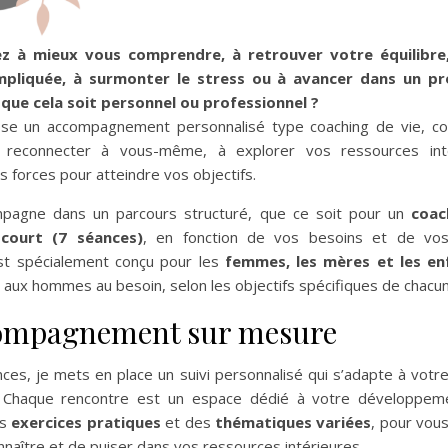
z à mieux vous comprendre, à retrouver votre équilibre
mpliquée, à surmonter le stress ou à avancer dans un pr
 que cela soit personnel ou professionnel ?
se un accompagnement personnalisé type coaching de vie, c
 reconnecter à vous-même, à explorer vos ressources int
 forces pour atteindre vos objectifs.
pagne dans un parcours structuré, que ce soit pour un
coac
court (7 séances)
, en fonction de vos besoins et de vos
t spécialement conçu pour les
femmes, les mères et les en
 aux hommes au besoin, selon les objectifs spécifiques de chacun
ompagnement sur mesure
nces, je mets en place un suivi personnalisé qui s’adapte à votr
. Chaque rencontre est un espace dédié à votre développem
es
exercices pratiques
et des
thématiques variées
, pour vou
naître et de puiser dans vos ressources intérieures.