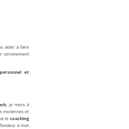
s aider à faire
er sereinement
 personnel et
ach
, je mets à
es modernes et
ue le
coaching
rofondeur à mon