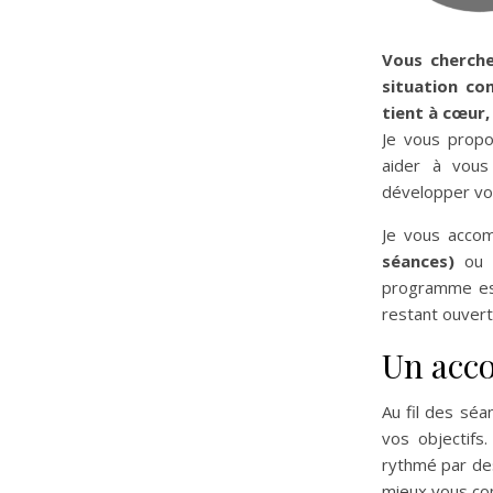
Vous cherche
situation co
tient à cœur,
Je vous propo
aider à vous
développer vos
Je vous accom
séances)
ou
programme es
restant ouvert
Un acc
Au fil des séa
vos objectifs
rythmé par d
mieux vous con